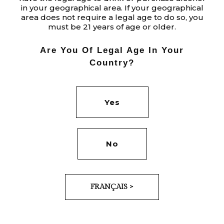
TERMS
in your geographical area. If your geographical
area does not require a legal age to do so, you
must be 21 years of age or older.
Are You Of Legal Age In Your
Country?
Yes
No
PROJECTS
FRANÇAIS >
BOOKS & COVERS