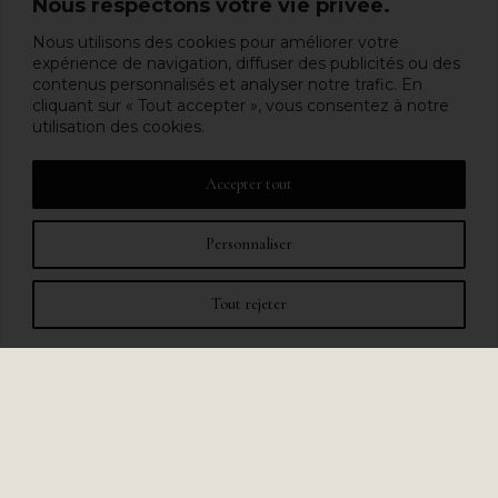
Nous respectons votre vie privée.
Nous utilisons des cookies pour améliorer votre
expérience de navigation, diffuser des publicités ou des
contenus personnalisés et analyser notre trafic. En
cliquant sur « Tout accepter », vous consentez à notre
utilisation des cookies.
Accepter tout
Personnaliser
Tout rejeter