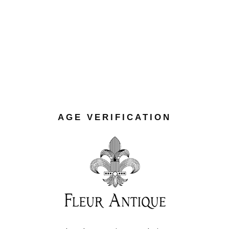
SUMMER
Ut enim ad minim veniam, quis
nostrud exercitation ullamco laboris
nisi ut aliquip ex ea commodo
consequat. Duis aute irure dolor in
reprehenderit in voluptate velit.
umquam epicuri euripidis ne mel,
AGE VERIFICATION
mel ad laoreet lobortis. Mutat de
essent civibus sed cu, dio cunt
prompta ass ueverit no sed, ad odio
mediocritatem has. Proins gravid de
nibh vel velit auct aliquet. Aenean so
voluptate velit.