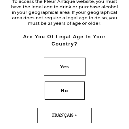
To access the Fleur Antique website, you must
have the legal age to drink or purchase alcohol
in your geographical area. If your geographical
area does not require a legal age to do so, you
must be 21 years of age or older.
Category:
BRANDING
Tags:
BRANDS
Are You Of Legal Age In Your
Date:
Country?
JUNE 2, 2020
Yes
No
PREV
NEXT
FRANÇAIS >