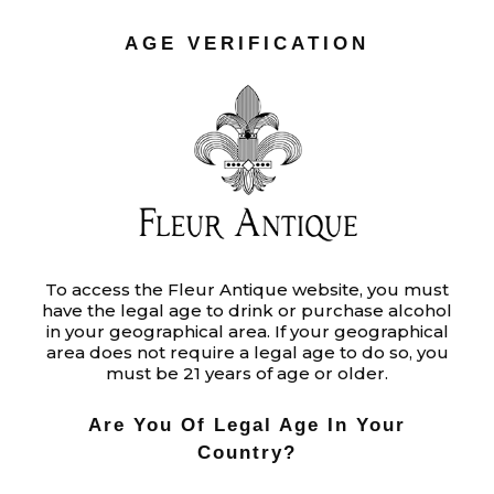
AGE VERIFICATION
IMANY
Ut enim ad minim veniam, quis
nostrud exercitation ullamco laboris
nisi ut aliquip ex ea commodo
consequat. Duis aute irure dolor in
reprehenderit in voluptate velit.
To access the Fleur Antique website, you must
have the legal age to drink or purchase alcohol
umquam epicuri euripidis ne mel,
in your geographical area. If your geographical
mel ad laoreet lobortis. Mutat de
area does not require a legal age to do so, you
must be 21 years of age or older.
essent civibus sed cu, dio cunt
prompta ass ueverit no sed, ad odio
Are You Of Legal Age In Your
mediocritatem has. Proins gravid de
Country?
nibh vel velit auct aliquet. Aenean so