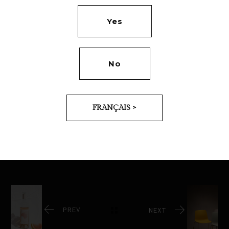
voluptate velit.
Yes
No
Category:
BRANDING
Tags:
BRANDS
FRANÇAIS >
Date:
JUNE 2, 2020
PREV
NEXT