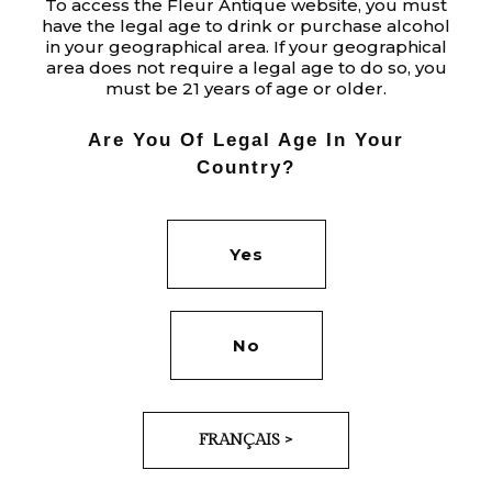
To access the Fleur Antique website, you must
have the legal age to drink or purchase alcohol
in your geographical area. If your geographical
area does not require a legal age to do so, you
must be 21 years of age or older.
Category:
DESIGN
Tags:
DESIGN
Are You Of Legal Age In Your
Date:
Country?
JUNE 2, 2020
Yes
No
PREV
NEXT
FRANÇAIS >