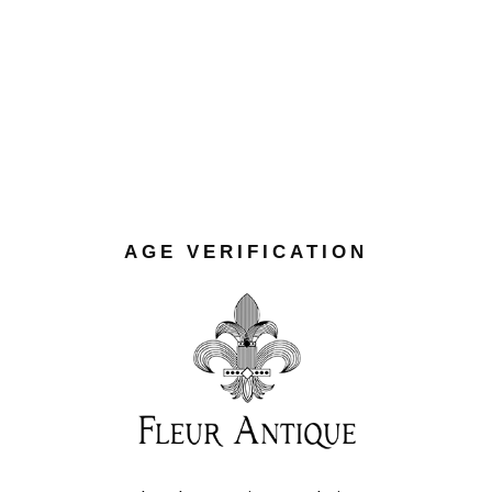
HÖNGER
Ut enim ad minim veniam, quis
nostrud exercitation ullamco laboris
nisi ut aliquip ex ea commodo
consequat. Duis aute irure dolor in
reprehenderit in voluptate velit.
umquam epicuri euripidis ne mel,
AGE VERIFICATION
mel ad laoreet lobortis. Mutat de
essent civibus sed cu, dio cunt
prompta ass ueverit no sed, ad odio
mediocritatem has. Proins gravid de
nibh vel velit auct aliquet. Aenean so
voluptate velit.