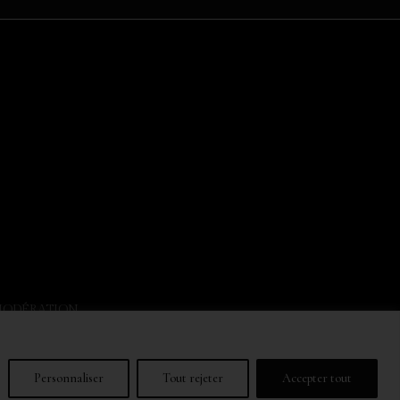
MODÉRATION.
NK IN MODERATION.
Personnaliser
Tout rejeter
Accepter tout