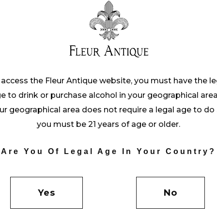
GHT
 access the Fleur Antique website, you must have the le
e to drink or purchase alcohol in your geographical area.
nostrud exercitation ullamco laboris nisi 
ur geographical area does not require a legal age to do 
t. Duis aute irure dolor in reprehenderit
you must be 21 years of age or older.
 euripidis ne mel, mel ad laoreet lobortis.
, dio cunt prompta ass ueverit no sed, ad o
Are You Of Legal Age In Your Country?
d de nibh vel velit auct aliquet. Aenean so
Yes
No