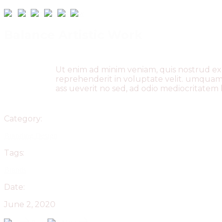
Balance Artistic Work
Ut enim ad minim veniam, quis nostrud exe
reprehenderit in voluptate velit. umquam e
ass ueverit no sed, ad odio mediocritatem h
Category:
Branding
Design
Tags:
Brands
Date:
June 2, 2020