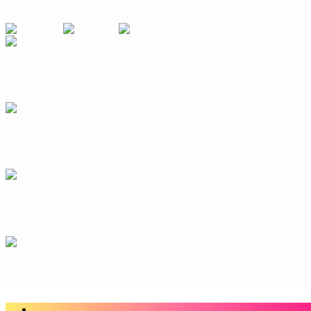
Branding
Cover
Design
Blass
Minimal
Stone
Design
Bold