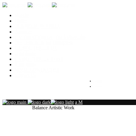
HOME
Home
QUI NOUS SOMMES
About us
LA CRéATION DU CHAMPAGNE
The creation of our champagne
LA BOUTEILLE OR
Gold bottle
LA BOUTEILLE ROSE
Rose bottle
NOUS CONTACTER
Contact Us
English
Français
Home
Branding
Balance Artistic Work