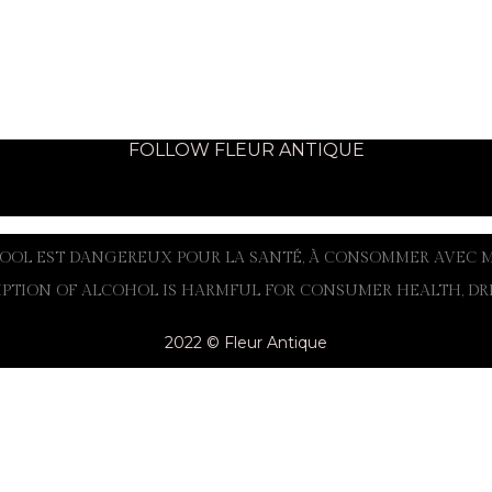
FOLLOW FLEUR ANTIQUE
LCOOL EST DANGEREUX POUR LA SANTÉ, À CONSOMMER AVEC 
PTION OF ALCOHOL IS HARMFUL FOR CONSUMER HEALTH, DRI
2022 © Fleur Antique