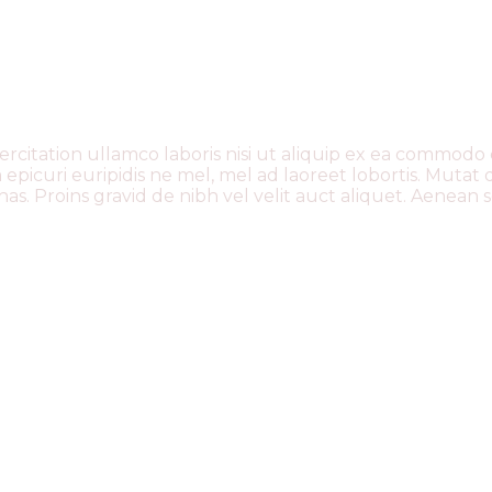
rcitation ullamco laboris nisi ut aliquip ex ea commodo 
picuri euripidis ne mel, mel ad laoreet lobortis. Mutat 
as. Proins gravid de nibh vel velit auct aliquet. Aenean s